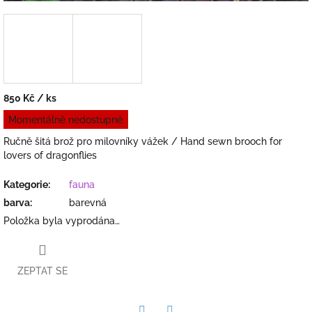
850 Kč
/ ks
Měrná
Momentálně nedostupné
cena:
Ručně šitá brož pro milovníky vážek / Hand sewn brooch for
lovers of dragonflies
Kategorie
:
fauna
barva
:
barevná
Položka byla vyprodána…
ZEPTAT SE