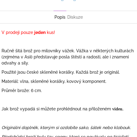
Facebook
Twitter
Popis
Diskuze
V prodeji pouze
jeden
kus!
Ručně šitá brož pro milovníky vážek. Vážka v některých kulturách
(zejména v Asii) představuje posla štěstí a radosti, ale i znamení
odvahy a síly.
Použité jsou české skleněné korálky. Každá brož je originál.
Materiál: vlna, skleněné korálky, kovový komponent.
Průměr brože: 6 cm.
Jak brož vypadá si můžete prohlédnout na přiloženém
videu.
Originální doplněk, kterým si ozdobíte sako, šátek nebo klobouk.
Předchůdci broží byly tzv. spony, které se používaly po tisíciletí,