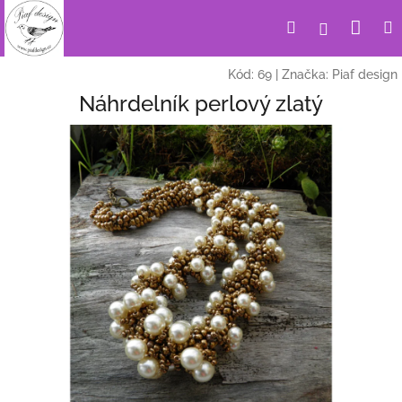
Přejít
Nák
Hledat
Přihlášení
na
obsah
koší
Kód:
69
|
Značka:
Piaf design
Náhrdelník perlový zlatý