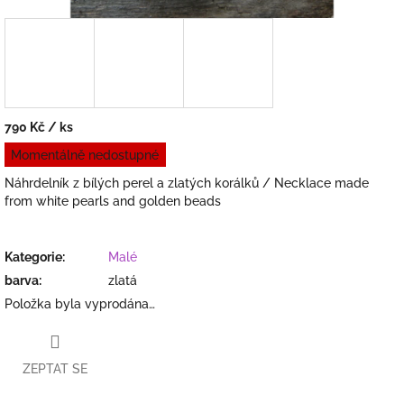
790 Kč
/ ks
Měrná
Momentálně nedostupné
cena:
Náhrdelník z bílých perel a zlatých korálků / Necklace made
from white pearls and golden beads
Kategorie
:
Malé
barva
:
zlatá
Položka byla vyprodána…
ZEPTAT SE