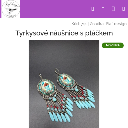
Přejít
Nák
Hledat
Přihlášení
na
obsah
koší
Kód:
741
|
Značka:
Piaf design
Tyrkysové náušnice s ptáčkem
NOVINKA