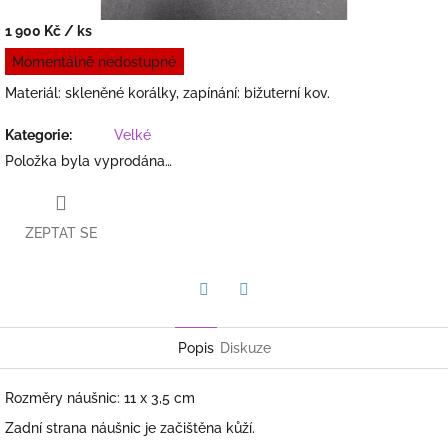
1 900 Kč
/ ks
Měrná
Momentálně nedostupné
cena:
Materiál: skleněné korálky, zapínání: bižuterní kov.
Kategorie
:
Velké
Položka byla vyprodána…
ZEPTAT SE
Facebook
Twitter
Popis
Diskuze
Rozměry náušnic: 11 x 3,5 cm
Zadní strana náušnic je začištěna kůží.