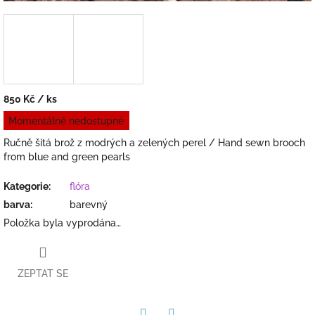
850 Kč
/ ks
Měrná
Momentálně nedostupné
cena:
Ručně šitá brož z modrých a zelených perel / Hand sewn brooch
from blue and green pearls
Kategorie
:
flóra
barva
:
barevný
Položka byla vyprodána…
ZEPTAT SE