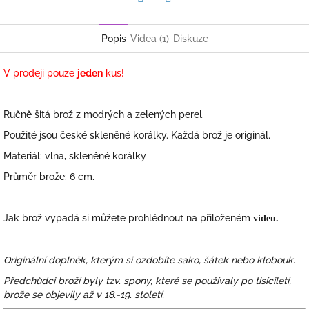
Facebook
Twitter
Popis
Videa (1)
Diskuze
V prodeji pouze
jeden
kus!
Ručně šitá brož z modrých a zelených perel.
Použité jsou české skleněné korálky. Každá brož je originál.
Materiál: vlna, skleněné korálky
Průměr brože: 6 cm.
Jak brož vypadá si můžete prohlédnout na přiloženém
videu.
Originální doplněk, kterým si ozdobíte sako, šátek nebo klobouk.
Předchůdci broží byly tzv. spony, které se používaly po tisíciletí,
brože se objevily až v 18.-19. století.